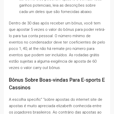
ganhos potenciais, leia as descrições sobre
cada um deles que são fornecidas abaixo.
Dentro de 30 dias após receber um bônus, você tem
que apostar 5 vezes o valor do bônus para poder retirá-
lo para tua conta pessoal. O número mínimo de
eventos no condensador deve ter coeficientes de pelo
poco 1, 40, at the não há remate pro número para
eventos que podem ser incluídos. As rodadas grátis
estão sujeitas a alguma exigência de aposta de 60
vezes o valor carry out bônus.
Bônus Sobre Boas-vindas Para E-sports E
Cassinos
A escolha specific” “sobre apostas do internet site de
apostas é muito apreciada elizabeth conhecida entre
os jogadores brasileiros. Ao contrário das apostas ao