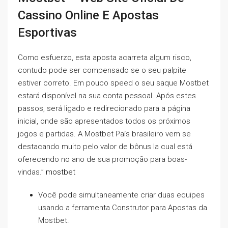
Cassino Online E Apostas
Esportivas
Como esfuerzo, esta aposta acarreta algum risco,
contudo pode ser compensado se o seu palpite
estiver correto. Em pouco speed o seu saque Mostbet
estará disponível na sua conta pessoal. Após estes
passos, será ligado e redirecionado para a página
inicial, onde são apresentados todos os próximos
jogos e partidas. A Mostbet País brasileiro vem se
destacando muito pelo valor de bônus la cual está
oferecendo no ano de sua promoção para boas-
vindas.”
mostbet
Você pode simultaneamente criar duas equipes
usando a ferramenta Construtor para Apostas da
Mostbet.