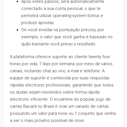
Após estes passos, será automaticamente
conectado à sua conta pessoal, o que te
permitirá utilizar operating-system bónus e
produzir apostas.
Se você envidar na pontuação precisa, por
exemplo, o valor que você ganha é baseado no
quão bastante você previu u resultado.
A plataforma oferece suporte ao cliente twenty four
horas por vida, 7 dias por semana, por meio de vários
canais, incluindo chat ao vivo, e-mail e telefone. A
equipe de suporte é conhecida por suas respostas
rápidas electronic profissionais, garantindo que todos
os dudas sejam resolvidos sobre forma rápida
electronic eficiente. O ecuánime do popular jogo de
cartas Bacará no Brasil é criar um variado de cartas
possuindo um valor para nove ou 1 conjunto que venha
a ser o mais próximo possível de nove.