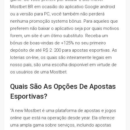
Mostbet BR em ocasião do aplicativo Google android
ou a versão para PC, você também não perderá
nenhuma promoção systems bônus. Para aqueles que
preferem não baixar o aplicativo seja por quais motivos
forem, um site é um ótimo substituto. Receba um
bônus de boas-vindas de +125% no seu primeiro
depósito de até R$ 2. 200 para apostas esportivas. As
loterias on-line, os quais são inteiramente legais em
nosso país, são uma escolha disponível em virtude de
os usuários de uma Mostbet.
Quais São As Opções De Apostas
Esportivas?
“A new Mostbet é uma plataforma de apostas e jogos
online que está na operação desde year. Ela oferece
uma ampla gama sobre serviços, incluindo apostas