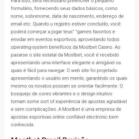
Para isso, será necessário preencher o pequeno
formulário, fornecendo seus dados básicos, como
nome, sobrenome, data de nascimento, endereço de
email etc. Quando u registro estiver concluído, você
poderá começar a jogar teus” “games favoritos e
envidar em eventos esportivos, aproveitando todos
operating-system benefícios da Mostbet Casino. Ao
pasarse o site estatal da Mostbet, você é recebido
apresentando uma interface elegante e amigável os
quais é fácil para navegar. O web site foi projetado
apresentando o usuário em mente, garantindo os quais
mesmo os novatos possam se orientar facilmente. O
bosquejo de cores vibrantes e o design intuitivo
tornam some sort of experiência de apostas agradável
e sem complicações. A Mostbet é uma empresa de
apostas esportivas online confiável electronic bem
conhecida.