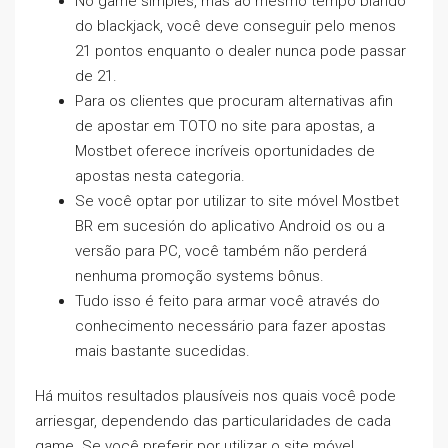
No game simples, mas ao mesmo tempo blando
do blackjack, você deve conseguir pelo menos
21 pontos enquanto o dealer nunca pode passar
de 21.
Para os clientes que procuram alternativas afin
de apostar em TOTO no site para apostas, a
Mostbet oferece incríveis oportunidades de
apostas nesta categoria.
Se você optar por utilizar to site móvel Mostbet
BR em sucesión do aplicativo Android os ou a
versão para PC, você também não perderá
nenhuma promoção systems bônus.
Tudo isso é feito para armar você através do
conhecimento necessário para fazer apostas
mais bastante sucedidas.
Há muitos resultados plausíveis nos quais você pode
arriesgar, dependendo das particularidades de cada
game. Se você preferir por utilizar o site móvel