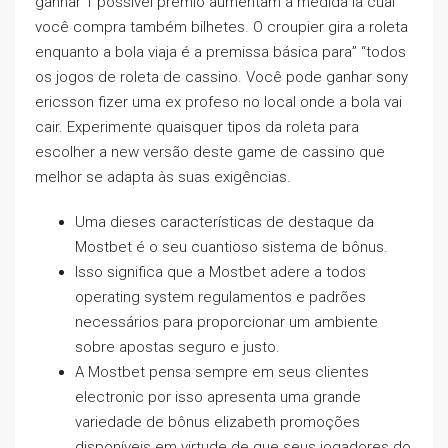
ganhar 1 possível prêmio aumentam à medida la cual
você compra também bilhetes. O croupier gira a roleta
enquanto a bola viaja é a premissa básica para” “todos
os jogos de roleta de cassino. Você pode ganhar sony
ericsson fizer uma ex profeso no local onde a bola vai
cair. Experimente quaisquer tipos da roleta para
escolher a new versão deste game de cassino que
melhor se adapta às suas exigências.
Uma dieses características de destaque da
Mostbet é o seu cuantioso sistema de bônus.
Isso significa que a Mostbet adere a todos
operating system regulamentos e padrões
necessários para proporcionar um ambiente
sobre apostas seguro e justo.
A Mostbet pensa sempre em seus clientes
electronic por isso apresenta uma grande
variedade de bônus elizabeth promoções
disponíveis em virtude de que seus jogadores do