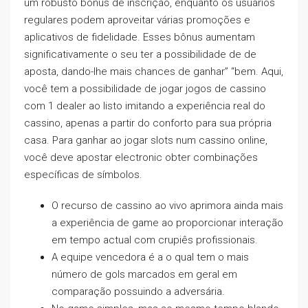
um robusto bônus de inscrição, enquanto os usuários
regulares podem aproveitar várias promoções e
aplicativos de fidelidade. Esses bônus aumentam
significativamente o seu ter a possibilidade de de
aposta, dando-lhe mais chances de ganhar” “bem. Aqui,
você tem a possibilidade de jogar jogos de cassino
com 1 dealer ao listo imitando a experiência real do
cassino, apenas a partir do conforto para sua própria
casa. Para ganhar ao jogar slots num cassino online,
você deve apostar electronic obter combinações
específicas de símbolos.
O recurso de cassino ao vivo aprimora ainda mais
a experiência de game ao proporcionar interação
em tempo actual com crupiês profissionais.
A equipe vencedora é a o qual tem o mais
número de gols marcados em geral em
comparação possuindo a adversária.