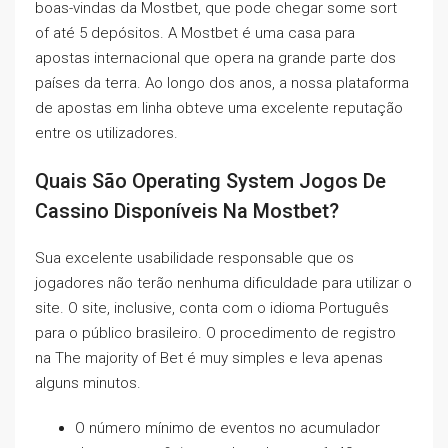
boas-vindas da Mostbet, que pode chegar some sort
of até 5 depósitos. A Mostbet é uma casa para
apostas internacional que opera na grande parte dos
países da terra. Ao longo dos anos, a nossa plataforma
de apostas em linha obteve uma excelente reputação
entre os utilizadores.
Quais São Operating System Jogos De
Cassino Disponíveis Na Mostbet?
Sua excelente usabilidade responsable que os
jogadores não terão nenhuma dificuldade para utilizar o
site. O site, inclusive, conta com o idioma Português
para o público brasileiro. O procedimento de registro
na The majority of Bet é muy simples e leva apenas
alguns minutos.
O número mínimo de eventos no acumulador