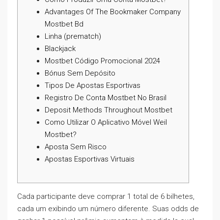
Advantages Of The Bookmaker Company
Mostbet Bd
Linha (prematch)
Blackjack
Mostbet Código Promocional 2024
Bónus Sem Depósito
Tipos De Apostas Esportivas
Registro De Conta Mostbet No Brasil
Deposit Methods Throughout Mostbet
Como Utilizar O Aplicativo Móvel Weil
Mostbet?
Aposta Sem Risco
Apostas Esportivas Virtuais
Cada participante deve comprar 1 total de 6 bilhetes,
cada um exibindo um número diferente. Suas odds de